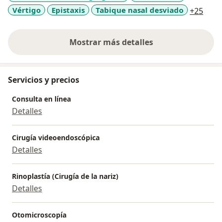
a11y
Vértigo
Epistaxis
Tabique nasal desviado
+25
Mostrar más detalles
sobre la experiencia
Servicios y precios
Consulta en línea
Detalles
Cirugía videoendoscópica
Detalles
Rinoplastía (Cirugía de la nariz)
Detalles
Otomicroscopía