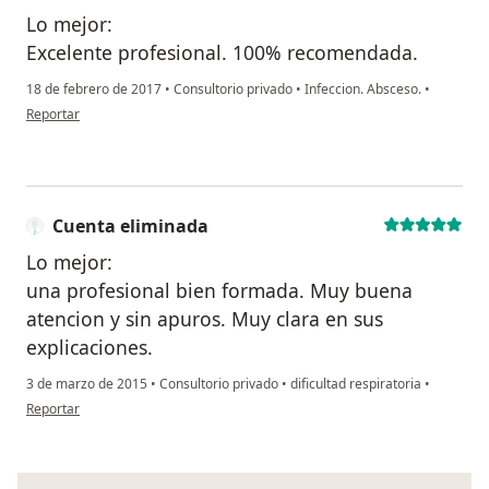
Lo mejor:
Excelente profesional. 100% recomendada.
18 de febrero de 2017
•
Consultorio privado
•
Infeccion. Absceso.
•
en opinión del usuario anónimo
Reportar
Cuenta eliminada
Lo mejor:
una profesional bien formada. Muy buena
atencion y sin apuros. Muy clara en sus
explicaciones.
3 de marzo de 2015
•
Consultorio privado
•
dificultad respiratoria
•
en opinión del usuario Cuenta eliminada
Reportar