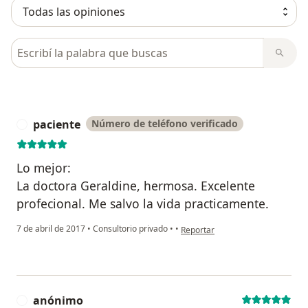
Busca en opiniones
paciente
Número de teléfono verificado
P
Lo mejor:
La doctora Geraldine, hermosa. Excelente
profecional. Me salvo la vida practicamente.
en opinión del usuario paciente
7 de abril de 2017
•
Consultorio privado
•
•
Reportar
anónimo
A