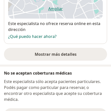
Ampliar
se abre en una nueva pestañ
Disponibilidad
Este especialista no ofrece reserva online en esta
dirección
¿Qué puedo hacer ahora?
Mostrar más detalles
sobre la dirección
No se aceptan coberturas médicas
Este especialista sólo acepta pacientes particulares.
Podés pagar como particular para reservar, o
encontrar otro especialista que acepte su cobertura
médica.