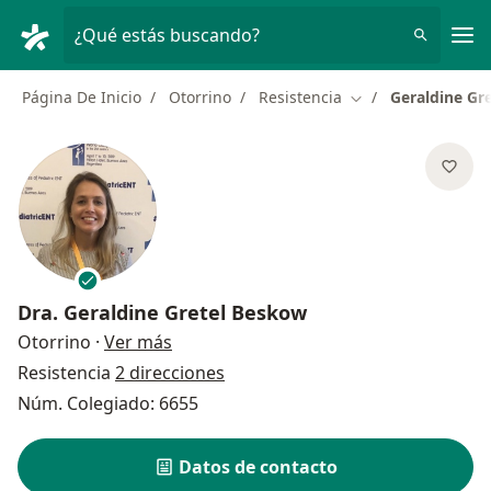
Men
¿Qué estás buscando?
Página De Inicio
Otorrino
Resistencia
Geraldine Gr
Cambiar de ciudad
Dra.
Geraldine Gretel Beskow
sobre las especializaciones
Otorrino
·
Ver más
Resistencia
2 direcciones
Núm. Colegiado: 6655
Datos de contacto