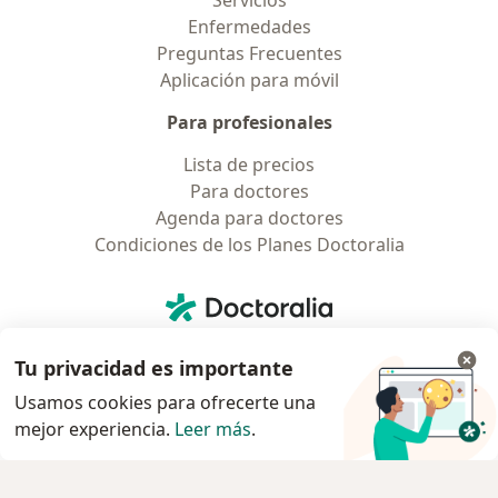
Enfermedades
Preguntas Frecuentes
Aplicación para móvil
Para profesionales
Lista de precios
Para doctores
Agenda para doctores
Condiciones de los Planes Doctoralia
Contacto
Doctoralia - Página de inicio
Doctoralia Internet SL
Tu privacidad es importante
C/ Josep Pla 2 - Building B2, floor 13
08019 Barcelona, Spain
Usamos cookies para ofrecerte una
mejor experiencia.
Leer más
.
se abre en una nueva pestaña
se abre en una nueva pestaña
se abre en una nueva pestaña
se abre en una nueva pes
se abre en 
se a
Polska
,
Türkiye
,
España
,
Italia
,
Deutschland
,
Česko
,