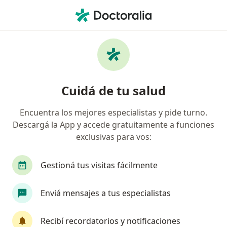
Men
Otorrino • San Francisco, Córdoba
Filtros
Obra social
Mapa
Otorrinos en San Francisco
Cuidá de tu salud
Encuentra los mejores especialistas y pide turno.
¿Cuál es tu obra social?
Descargá la App y accede gratuitamente a funciones
OSDE Binario
Swiss Medical
exclusivas para vos:
Gestioná tus visitas fácilmente
Enviá mensajes a tus especialistas
Recibí recordatorios y notificaciones