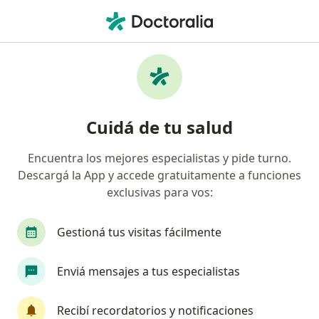
Men
Gastroenterólogo • Ciudad Autónoma de Buenos Aires, Buenos Aires
Filtros
Obra social:
Medicus
Gastroenterólogos recomendados de
Cuidá de tu salud
Medicus en Ciudad Autónoma de Buenos
Aires
Encuentra los mejores especialistas y pide turno.
Descargá la App y accede gratuitamente a funciones
exclusivas para vos:
Gestioná tus visitas fácilmente
Enviá mensajes a tus especialistas
Hector Marcelo Battaglia
Recibí recordatorios y notificaciones
Gastroenterólogo, Médico forense