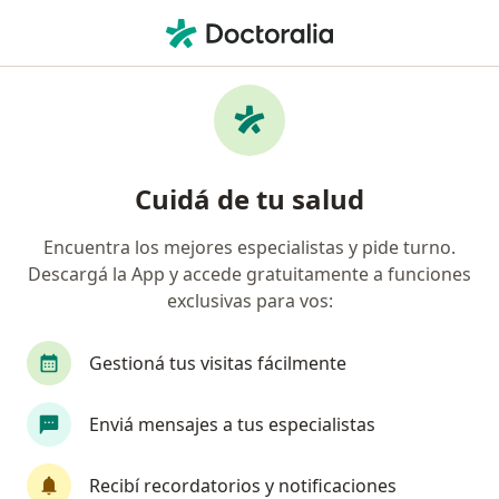
Men
Cáncer De Colon Y Recto • Ciudad Autónoma de Buenos Aires, Buenos Aires
Filtros
• 1
Obra social
Mapa
Especialistas en Cáncer de colon y recto en
Cuidá de tu salud
Ciudad Autónoma de Buenos Aires
Encuentra los mejores especialistas y pide turno.
Descargá la App y accede gratuitamente a funciones
¿Qué especialidad estás buscando?
exclusivas para vos:
Cirujano general
Gastroenterólogo
Ciruj
Gestioná tus visitas fácilmente
Enviá mensajes a tus especialistas
Recibí recordatorios y notificaciones