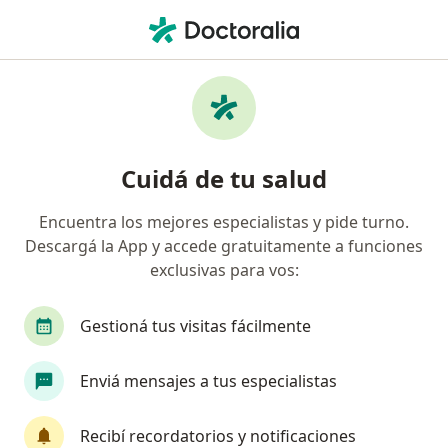
Men
Úlcera Péptica • Ciudad Autónoma de Buenos Aires, Buenos Aires
Filtros
• 1
Obra social
Mapa
Especialistas en Úlcera Péptica en Ciudad
Cuidá de tu salud
Autónoma de Buenos Aires
Encuentra los mejores especialistas y pide turno.
Descargá la App y accede gratuitamente a funciones
¿Qué especialidad estás buscando?
exclusivas para vos:
Gastroenterólogo
Cirujano general
Médic
Gestioná tus visitas fácilmente
Enviá mensajes a tus especialistas
Recibí recordatorios y notificaciones