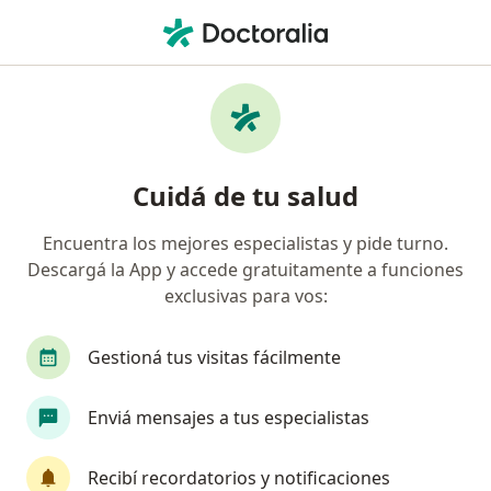
Men
Gastroenterólogo • Ciudad Autónoma de Buenos Aires, Buenos Aires
Filtros
Obra social:
Accord Salud
Gastroenterólogos recomendados de
Cuidá de tu salud
Accord Salud en Ciudad Autónoma de
Buenos Aires
Encuentra los mejores especialistas y pide turno.
Descargá la App y accede gratuitamente a funciones
exclusivas para vos:
Gestioná tus visitas fácilmente
Enviá mensajes a tus especialistas
Hector Marcelo Battaglia
Recibí recordatorios y notificaciones
Gastroenterólogo, Médico forense