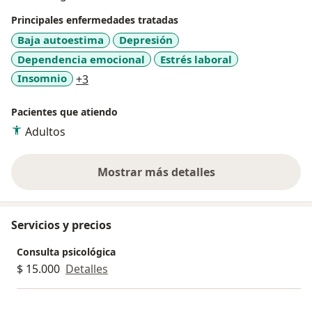
ayudarte a encontrar las herramientas necesarias
Principales enfermedades tratadas
para mejorar tu bienestar.
Baja autoestima
Depresión
Dependencia emocional
Estrés laboral
a11y_sr_more_diseases
Insomnio
+3
Pacientes que atiendo
Adultos
Mostrar más detalles
sobre la experiencia
Servicios y precios
Consulta psicológica
$ 15.000
Detalles