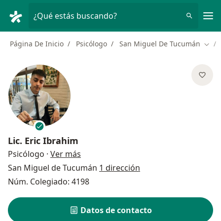
Men
¿Qué estás buscando?
Página De Inicio
Psicólogo
San Miguel De Tucumán
Camb
Lic.
Eric Ibrahim
sobre las especializaciones
Psicólogo
·
Ver más
San Miguel de Tucumán
1 dirección
Núm. Colegiado: 4198
Datos de contacto