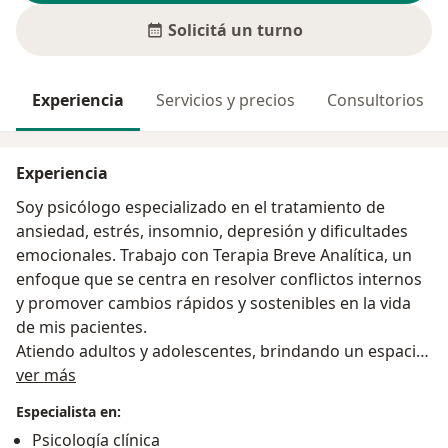
Solicitá un turno
Experiencia
Servicios y precios
Consultorios
Experiencia
Soy psicólogo especializado en el tratamiento de
ansiedad, estrés, insomnio, depresión y dificultades
emocionales. Trabajo con Terapia Breve Analítica, un
enfoque que se centra en resolver conflictos internos
y promover cambios rápidos y sostenibles en la vida
de mis pacientes.
Atiendo adultos y adolescentes, brindando un espacio
Sobre mí
de acompañamiento seguro y confidencial. Si estás
ver más
buscando apoyo para mejorar tu autoestima, manejar
Especialista en:
trastornos de ansiedad o superar dificultades
Psicología clínica
emocionales como fobias o duelo, estoy aquí para