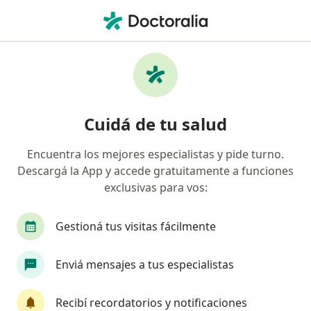
Men
Úlceras Vasculares • Ciudad Autónoma de Buenos Aires, Buenos Aires
Filtros
• 1
Obra social
Mapa
Especialistas en Úlceras vasculares en
Cuidá de tu salud
Ciudad Autónoma de Buenos Aires
Encuentra los mejores especialistas y pide turno.
Descargá la App y accede gratuitamente a funciones
¿Qué especialidad estás buscando?
exclusivas para vos:
Cirujano vascular
Flebólogo
Cirujano gen
Gestioná tus visitas fácilmente
Enviá mensajes a tus especialistas
Recibí recordatorios y notificaciones