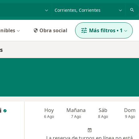
dad, enfermedad o nombre
p. ej. Buenos Aires
nibles
Obra social
Más filtros
•
1
es
i
Hoy
Mañana
Sáb
Dom
6 Ago
7 Ago
8 Ago
9 Ago
La reserva de turnos en línea no está