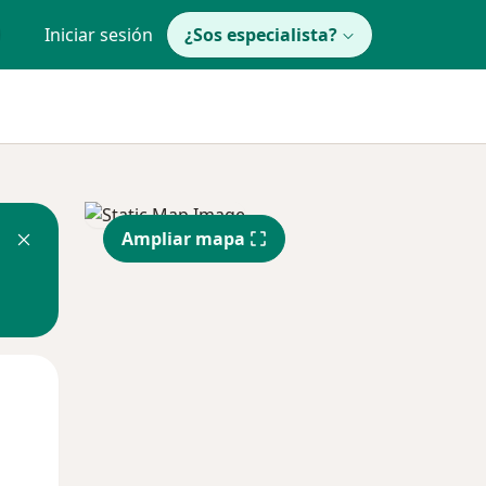
Iniciar sesión
¿Sos especialista?
Ampliar mapa
Lun
Mar
Mié
10 Ago
11 Ago
12 Ago