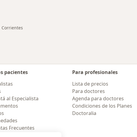
rmedades en Corrientes
Corrientes
biar de ciudad
os pacientes
Para profesionales
listas
Lista de precios
s
Para doctores
á al Especialista
Agenda para doctores
amentos
Condiciones de los Planes
os
Doctoralia
medades
tas Frecuentes
ión para móvil