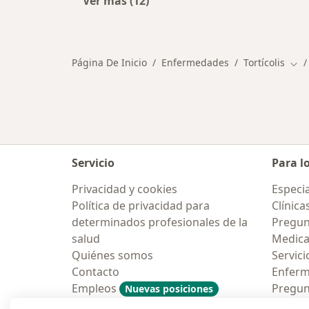
Ver más (12)
Más en esta categoría: Otras enfe
Página De Inicio
Enfermedades
Tortícolis
Cam
Servicio
Para l
Privacidad y cookies
Especia
Política de privacidad para
Clínica
determinados profesionales de la
Pregunt
salud
Medic
Quiénes somos
Servici
Contacto
Enfer
Empleos
Pregun
Nuevas posiciones
Condiciones Generales de
Aplicac