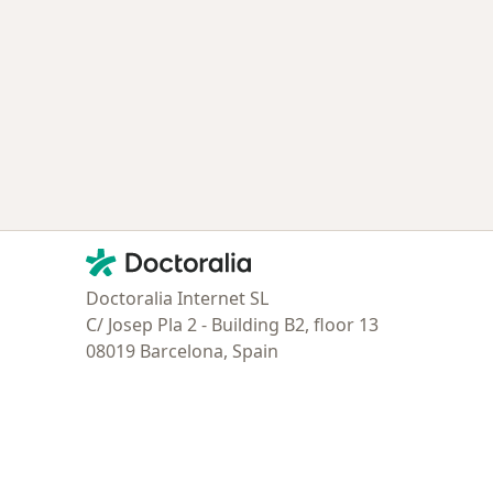
Contacto
Doctoralia - Página de inicio
Doctoralia Internet SL
C/ Josep Pla 2 - Building B2, floor 13
08019 Barcelona, Spain