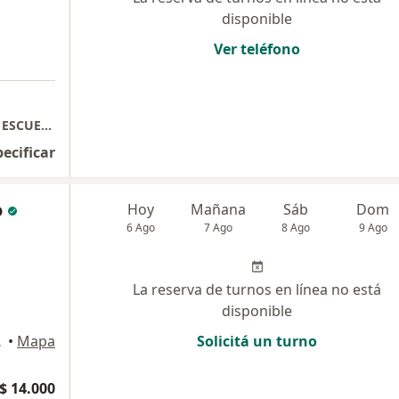
disponible
Ver teléfono
SERVICIO DE NEUROCIRUGÍA DEL HOSPITAL ESCUELA "J. F. DE SAN MARTÍN"
pecificar
o
Hoy
Mañana
Sáb
Dom
6 Ago
7 Ago
8 Ago
9 Ago
La reserva de turnos en línea no está
disponible
rientes
•
Mapa
Solicitá un turno
$ 14.000