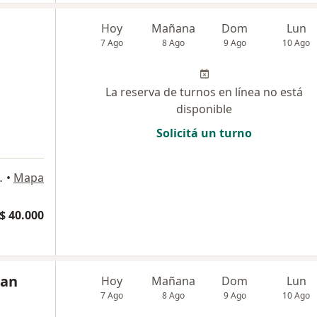
Hoy
Mañana
Dom
Lun
7 Ago
8 Ago
9 Ago
10 Ago
La reserva de turnos en línea no está
disponible
Solicitá un turno
TO. "1", Wilde
•
Mapa
$ 40.000
ban
Hoy
Mañana
Dom
Lun
7 Ago
8 Ago
9 Ago
10 Ago