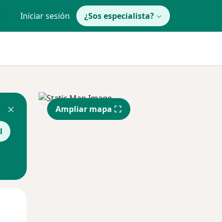
Iniciar sesión
¿Sos especialista?
Ampliar mapa
l
Mar
Mié
Jue
11 Ago
12 Ago
13 Ago