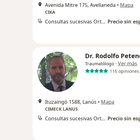
Avenida Mitre 175, Avellaneda
•
Mapa
CIKA
Consultas sucesivas Ortopedia y Traumatología
Precio sin es
Dr. Rodolfo Peten
·
Ver más
Traumatólogo
116 opiniones
Ituzaingó 1588, Lanús
•
Mapa
CIMECK LANUS
Consultas sucesivas Ortopedia y Traumatología
Precio sin es