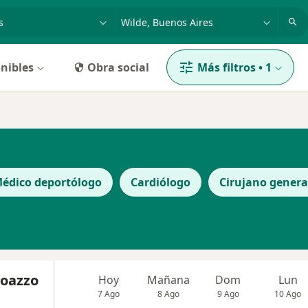
dad, enfermedad o nombre
p. ej. Buenos Aires
nibles
Obra social
Más filtros
•
1
édico deportólogo
Cardiólogo
Cirujano genera
loazzo
Hoy
Mañana
Dom
Lun
7 Ago
8 Ago
9 Ago
10 Ago