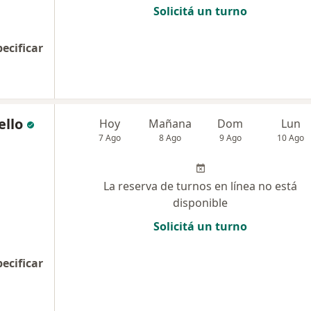
Solicitá un turno
pecificar
ello
Hoy
Mañana
Dom
Lun
7 Ago
8 Ago
9 Ago
10 Ago
La reserva de turnos en línea no está
disponible
Solicitá un turno
pecificar