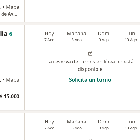
eda), Avellaneda
•
Mapa
Instituto Municipal de Medicina del Deporte de Avellaneda
lia
Hoy
Mañana
Dom
Lun
7 Ago
8 Ago
9 Ago
10 Ago
La reserva de turnos en línea no está
disponible
zpeleta Oeste
•
Mapa
Solicitá un turno
$ 15.000
Hoy
Mañana
Dom
Lun
7 Ago
8 Ago
9 Ago
10 Ago