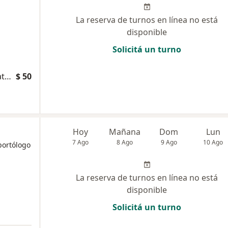
La reserva de turnos en línea no está
disponible
Solicitá un turno
Consultas sucesivas Ortopedia y Traumatología
$ 50
Hoy
Mañana
Dom
Lun
7 Ago
8 Ago
9 Ago
10 Ago
portólogo
La reserva de turnos en línea no está
disponible
Solicitá un turno