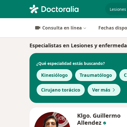
especiali
Consulta en línea
Fechas dispo
Especialistas en Lesiones y enfermed
¿Qué especialidad estás buscando?
Kinesiólogo
Traumatólogo
C
Cirujano torácico
Ver más
Klgo. Guillermo
Allendez