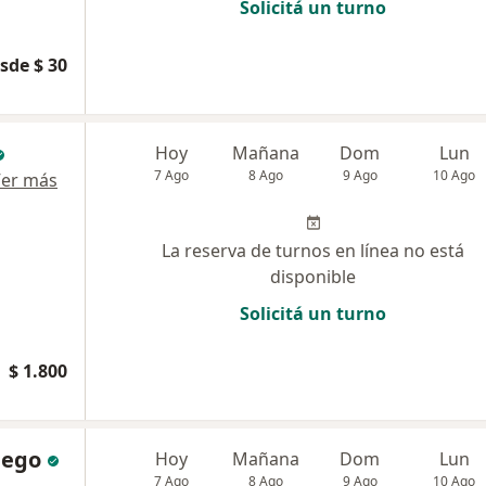
Solicitá un turno
sde $ 30
Hoy
Mañana
Dom
Lun
7 Ago
8 Ago
9 Ago
10 Ago
er más
La reserva de turnos en línea no está
disponible
Solicitá un turno
$ 1.800
lego
Hoy
Mañana
Dom
Lun
7 Ago
8 Ago
9 Ago
10 Ago