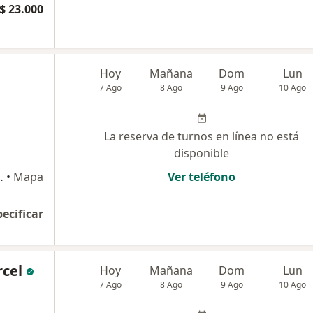
$ 23.000
Hoy
Mañana
Dom
Lun
7 Ago
8 Ago
9 Ago
10 Ago
La reserva de turnos en línea no está
disponible
 Autónoma de Buenos Aires
•
Mapa
Ver teléfono
pecificar
rcel
Hoy
Mañana
Dom
Lun
7 Ago
8 Ago
9 Ago
10 Ago