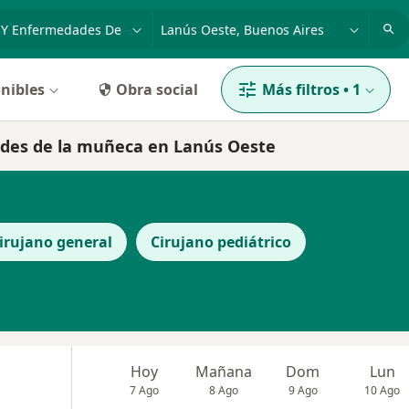
dad, enfermedad o nombre
p. ej. Buenos Aires
nibles
Obra social
Más filtros
•
1
ades de la muñeca en Lanús Oeste
irujano general
Cirujano pediátrico
Hoy
Mañana
Dom
Lun
7 Ago
8 Ago
9 Ago
10 Ago