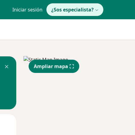
Iniciar sesión
¿Sos especialista?
Ampliar mapa
Mar
Mié
Jue
11 Ago
12 Ago
13 Ago