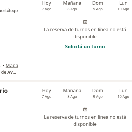
Hoy
Mañana
Dom
Lun
7 Ago
8 Ago
9 Ago
10 Ago
portólogo
La reserva de turnos en línea no está
disponible
Solicitá un turno
eda), Avellaneda
•
Mapa
Instituto Municipal de Medicina del Deporte de Avellaneda
rio
Hoy
Mañana
Dom
Lun
7 Ago
8 Ago
9 Ago
10 Ago
La reserva de turnos en línea no está
disponible