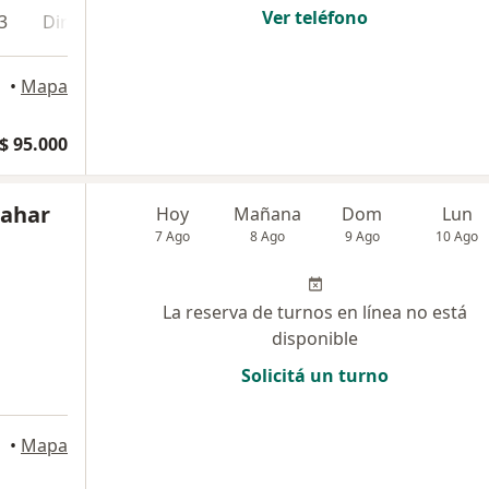
Ver teléfono
3
Dirección 4
En línea
•
Mapa
$ 95.000
cahar
Hoy
Mañana
Dom
Lun
7 Ago
8 Ago
9 Ago
10 Ago
La reserva de turnos en línea no está
disponible
Solicitá un turno
a
Aires
•
Mapa