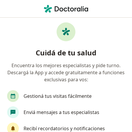
Men
Espondilolistesis • Capital Federal, Capital Federal
Filtros
• 1
Obra social
Mapa
Especialistas en Espondilolistesis en Capital
Cuidá de tu salud
Federal
Encuentra los mejores especialistas y pide turno.
Descargá la App y accede gratuitamente a funciones
¿Qué especialidad estás buscando?
exclusivas para vos:
Traumatólogo
Kinesiólogo
Neurocirujan
Gestioná tus visitas fácilmente
Enviá mensajes a tus especialistas
Recibí recordatorios y notificaciones