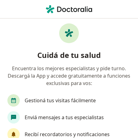
Men
Blefarochalasis • Capital Federal, Capital Federal
Filtros
• 1
Obra social
Mapa
Especialistas en Blefarochalasis en Capital
Cuidá de tu salud
Federal
Encuentra los mejores especialistas y pide turno.
Descargá la App y accede gratuitamente a funciones
¿Qué especialidad estás buscando?
exclusivas para vos:
Cirujano plástico
Cirujano general
Ciruja
Gestioná tus visitas fácilmente
Enviá mensajes a tus especialistas
Recibí recordatorios y notificaciones