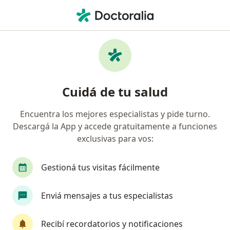
Men
Angina De Pecho • San Isidro, Buenos Aires
Filtros
• 1
Obra social
Mapa
Especialistas en Angina de pecho en San
Cuidá de tu salud
Isidro
Encuentra los mejores especialistas y pide turno.
Descargá la App y accede gratuitamente a funciones
¿Qué especialidad estás buscando?
exclusivas para vos:
Cardiólogo
Médico clínico
Pediatra
C
Gestioná tus visitas fácilmente
Enviá mensajes a tus especialistas
Recibí recordatorios y notificaciones