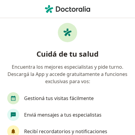
Men
Endocrinólogo • Martínez, Buenos Aires
Filtros
Obra social:
Galeno
Endocrinólogos recomendados de Galeno
Cuidá de tu salud
en Martínez
Encuentra los mejores especialistas y pide turno.
Descargá la App y accede gratuitamente a funciones
exclusivas para vos:
Gestioná tus visitas fácilmente
Enviá mensajes a tus especialistas
Dra. Clara Valeri
·
Ver más
Endocrinólogo, Ginecólogo, Pediatra
Recibí recordatorios y notificaciones
88 opiniones