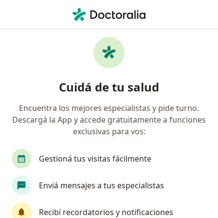
Men
Urología • San Justo, Buenos Aires
Filtros
• 1
Obra social
Mapa
Centros médicos de Urología en San Justo
Cuidá de tu salud
Encuentra los mejores especialistas y pide turno.
¿Cuál es tu obra social?
Descargá la App y accede gratuitamente a funciones
IOMA
Sancor Salud
exclusivas para vos:
Gestioná tus visitas fácilmente
Enviá mensajes a tus especialistas
Recibí recordatorios y notificaciones