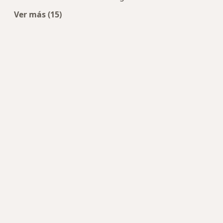
Ver más (15)
Más en esta categoría: Centros médicos más p