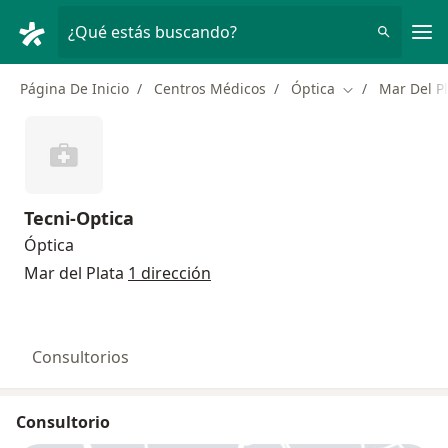
Men
¿Qué estás buscando?
Página De Inicio
Centros Médicos
Óptica
Mar Del P
Cambiar de ciu
Tecni-Optica
Óptica
Mar del Plata
1 dirección
Consultorios
Consultorio