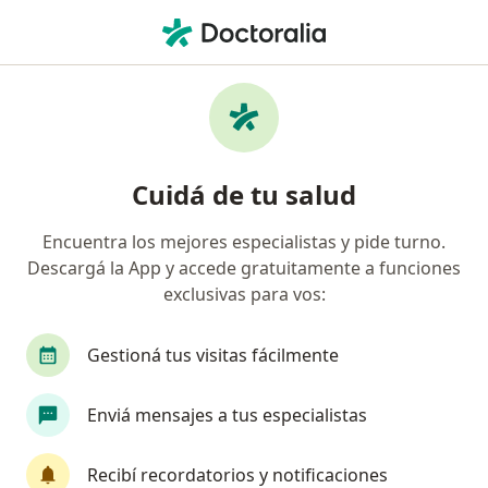
Men
Radiología • Mar del Plata, Buenos Aires
Filtros
• 1
Obra social
Mapa
Centros médicos de Radiología en Mar del
Cuidá de tu salud
Plata
Encuentra los mejores especialistas y pide turno.
Descargá la App y accede gratuitamente a funciones
¿Cuál es tu obra social?
exclusivas para vos:
Gestioná tus visitas fácilmente
Enviá mensajes a tus especialistas
Recibí recordatorios y notificaciones