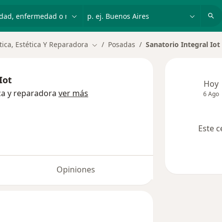
dad, enfermedad o nombre
p. ej. Buenos Aires
tica, Estética Y Reparadora
Posadas
Sanatorio Integral Iot
Cambiar de ciudad
Iot
Hoy
ica y reparadora
ver más
6 Ago
Este c
Opiniones