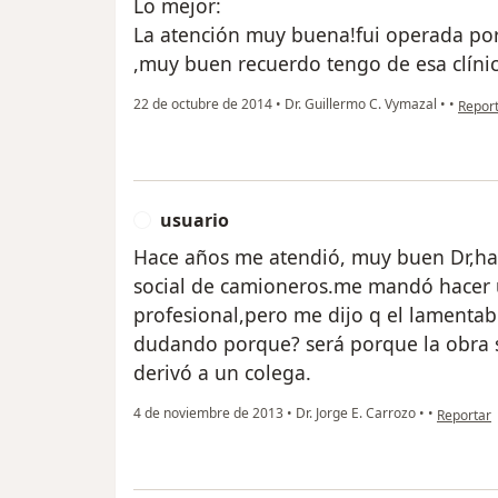
Lo mejor:
La atención muy buena!fui operada por
,muy buen recuerdo tengo de esa clínica,
en opi
22 de octubre de 2014
•
Dr. Guillermo C. Vymazal
•
•
Repor
usuario
U
Hace años me atendió, muy buen Dr,ha
social de camioneros.me mandó hacer u
profesional,pero me dijo q el lament
dudando porque? será porque la obra 
derivó a un colega.
en opinión
4 de noviembre de 2013
•
Dr. Jorge E. Carrozo
•
•
Reportar