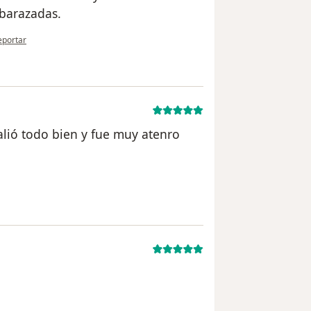
barazadas.
 opinión del usuario Aldana
eportar
salió todo bien y fue muy atenro
 usuario Cuenta eliminada