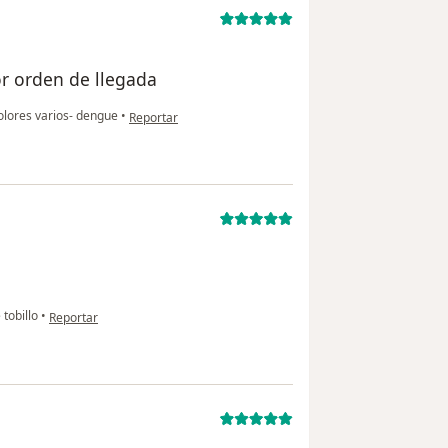
or orden de llegada
en opinión del usuario paciente
lores varios- dengue
•
Reportar
en opinión del usuario Cuenta eliminada
 tobillo
•
Reportar