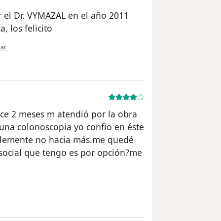
 el Dr. VYMAZAL en el año 2011
 los felicito
nión del usuario Cuenta eliminada
tar
ce 2 meses m atendió por la obra
na colonoscopia yo confio en éste
ablemente no hacia más.me quedé
social que tengo es por opción?me
 del usuario usuario