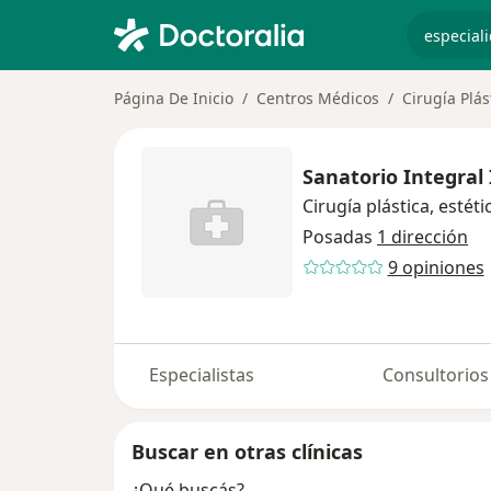
especiali
Página De Inicio
Centros Médicos
Cirugía Plás
Sanatorio Integral 
Cirugía plástica, estét
Posadas
1 dirección
9 opiniones
Especialistas
Consultorios
Buscar en otras clínicas
¿Qué buscás?