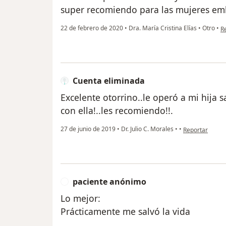
super recomiendo para las mujeres em
en
22 de febrero de 2020
•
Dra. María Cristina Elías
•
Otro
•
R
Cuenta eliminada
Excelente otorrino..le operó a mi hija 
con ella!..les recomiendo!!.
en opinión del
27 de junio de 2019
•
Dr. Julio C. Morales
•
•
Reportar
paciente anónimo
P
Lo mejor:
Prácticamente me salvó la vida