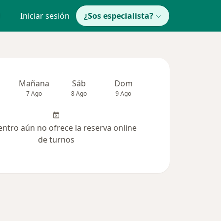
Iniciar sesión
¿Sos especialista?
Mañana
Sáb
Dom
Lun
Mar
7 Ago
8 Ago
9 Ago
10 Ago
11 Ag
entro aún no ofrece la reserva online
de turnos