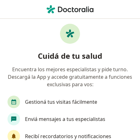
Men
Osteopatía
Filtros
• 1
Obra social
Mapa
Centros médicos de Osteopatía
Cuidá de tu salud
Encuentra los mejores especialistas y pide turno.
Elegí la ciudad en la que estás buscando especialista
Descargá la App y accede gratuitamente a funciones
Capital Federal
Rosario
Córdoba Capital
exclusivas para vos:
Gestioná tus visitas fácilmente
Enviá mensajes a tus especialistas
Recibí recordatorios y notificaciones