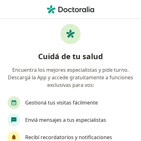
Men
Obstetricia • Río Cuarto, Córdoba
Filtros
• 1
Obra social
Mapa
Centros médicos de Obstetricia en Río
Cuidá de tu salud
Cuarto
Encuentra los mejores especialistas y pide turno.
Descargá la App y accede gratuitamente a funciones
¿Cuál es tu obra social?
exclusivas para vos:
Gestioná tus visitas fácilmente
Enviá mensajes a tus especialistas
Recibí recordatorios y notificaciones