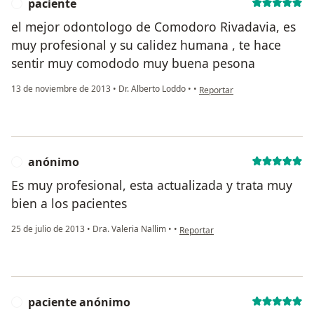
paciente
P
el mejor odontologo de Comodoro Rivadavia, es
muy profesional y su calidez humana , te hace
sentir muy comododo muy buena pesona
en opinión del usuario pacien
13 de noviembre de 2013
•
Dr. Alberto Loddo
•
•
Reportar
anónimo
A
Es muy profesional, esta actualizada y trata muy
bien a los pacientes
en opinión del usuario anónimo
25 de julio de 2013
•
Dra. Valeria Nallim
•
•
Reportar
paciente anónimo
P