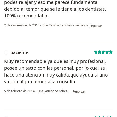
podes relajar y eso me parece fundamental
debido al temor que se le tiene a los dentistas.
100% recomendable
en opinión del usu
2 de noviembre de 2015
•
Dra. Yanina Sanchez
•
revision
•
Reportar
paciente
P
Muy recomendable ya que es muy profesional,
posee un tacto con las personal, por lo cual se
hace una atencion muy calida,que ayuda si uno
va con algun temor a la consulta
en opinión del usuario pacient
5 de febrero de 2014
•
Dra. Yanina Sanchez
•
•
Reportar