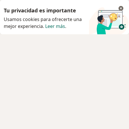
Tu privacidad es importante
Usamos cookies para ofrecerte una
mejor experiencia.
Leer más
.
Servicio
Privacidad y cookies
Política de privacidad para determinados
profesionales de la salud
Quiénes somos
Contacto
Empleos
Nuevas posiciones
Condiciones Generales de Contratación
Para los pacientes
Especialistas
Clínicas