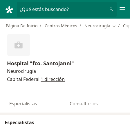
Men
¿Qué estás buscando?
Página De Inicio
Centros Médicos
Neurocirugía
Cap
Cambiar 
Hospital "fco. Santojanni"
Neurocirugía
Capital Federal
1 dirección
Especialistas
Consultorios
Especialistas