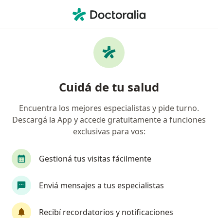
Men
Foniatría Y Fonoaudiología • Villa Gobernador Gálvez, Santa Fe
Filtros
• 1
Obra social
Mapa
Centros médicos de Foniatría y
Cuidá de tu salud
Fonoaudiología en Villa Gobernador Gálvez
Encuentra los mejores especialistas y pide turno.
Descargá la App y accede gratuitamente a funciones
¿Cuál es tu obra social?
exclusivas para vos:
Gestioná tus visitas fácilmente
Enviá mensajes a tus especialistas
Recibí recordatorios y notificaciones