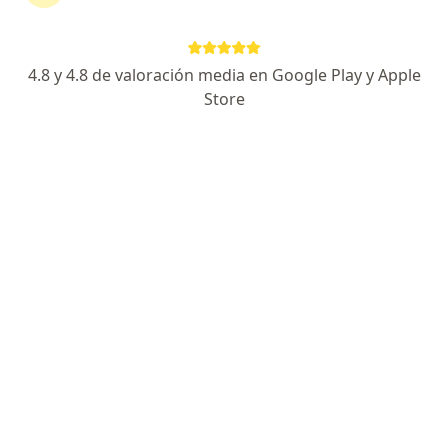
Matices Consultorio Integral
·
Ver
Foniatría y fonoaudiología, Nutrición, Psicopedagogía
más
4.8 y 4.8 de valoración media en Google Play y Apple
Store
Junin 1377 (Zona Norte), Rosario
•
Mapa
Ningún profesional de este centro tiene turnos disponibles
Mostrar perfil
Psiclos
·
Ver más
Foniatría y fonoaudiología, Nutrición, Psicología