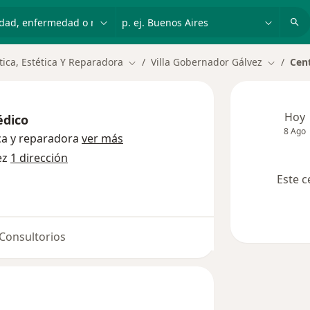
dad, enfermedad o nombre
p. ej. Buenos Aires
tica, Estética Y Reparadora
Villa Gobernador Gálvez
Cen
Cambiar de ciudad
Cambiar 
Hoy
édico
8 Ago
ica y reparadora
ver más
ez
1 dirección
Este c
Consultorios