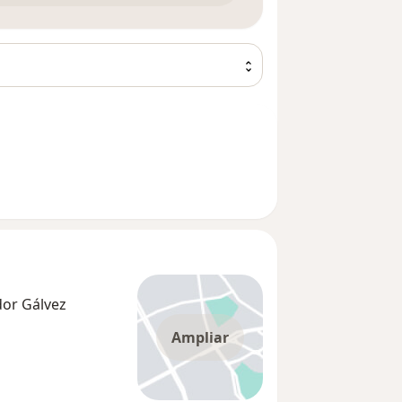
or Gálvez
Ampliar