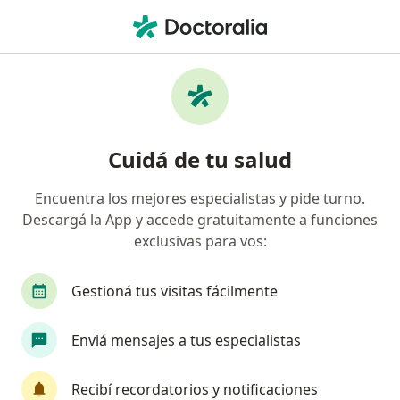
Men
Cirujano General • Santa Fe Capital, Santa Fe
Filtros
Obra social:
Swiss Medical
Cirujanos generales recomendados de Swiss
Cuidá de tu salud
Medical en Santa Fe Capital
Encuentra los mejores especialistas y pide turno.
Descargá la App y accede gratuitamente a funciones
exclusivas para vos:
Gestioná tus visitas fácilmente
Enviá mensajes a tus especialistas
Fabián Martí
·
Ver más
Cirujano general, Cirujano digestivo
Recibí recordatorios y notificaciones