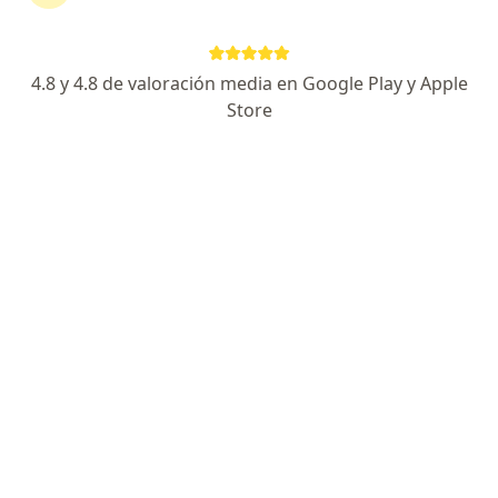
Suipacha 2453, Santa Fe Capital
•
Mapa
Sanatorio Mayo
Acepta Swiss Medical
4.8 y 4.8 de valoración media en Google Play y Apple
Balon Intragástrico para reducción de peso
Precio sin especificar
Store
Este especialista no ofrece reserva de turno en línea en esta dirección.
Solicitá un turno
Dr. Manuel Astudillo
·
Ver más
Cirujano general, Médico clínico