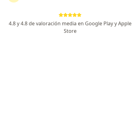
zeballos 1381- planta alta, Rosario
•
Mapa
Consultorios del Centro
Acepta Swiss Medical
4.8 y 4.8 de valoración media en Google Play y Apple
Primera consulta Cirugía General
Precio sin especificar
Store
Este especialista no ofrece reserva de turno en línea en esta dirección.
Solicitá un turno
Dra. Florencia Albanesi
·
Ver más
Cirujano general, Cirujano digestivo