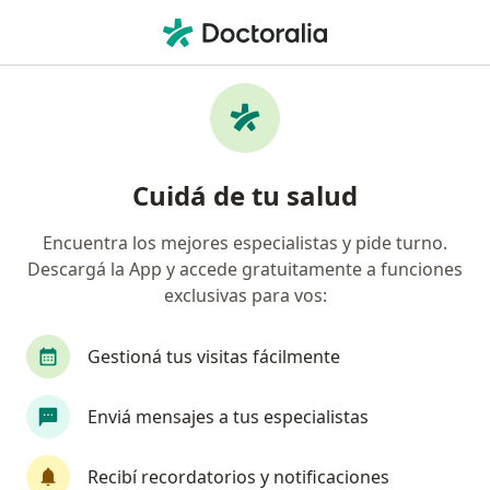
Men
Cirujano General • Rosario, Santa Fe
Filtros
Obra social:
Swiss Medical
Cirujanos generales recomendados de Swiss
Cuidá de tu salud
Medical en Rosario
Encuentra los mejores especialistas y pide turno.
Descargá la App y accede gratuitamente a funciones
exclusivas para vos:
Gestioná tus visitas fácilmente
Enviá mensajes a tus especialistas
Dr. Ezequiel Palmisano
·
Ver más
Cirujano general
Recibí recordatorios y notificaciones