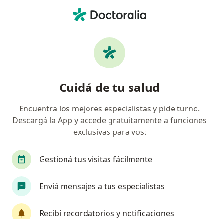
Men
Cirujano General • Morón, Buenos Aires
Filtros
Obra social:
OMINT
Cirujanos generales recomendados de
Cuidá de tu salud
OMINT en Morón
Encuentra los mejores especialistas y pide turno.
Descargá la App y accede gratuitamente a funciones
exclusivas para vos:
Gestioná tus visitas fácilmente
Enviá mensajes a tus especialistas
Dr. Guillermo Domínguez
·
Ver más
Cirujano general
Recibí recordatorios y notificaciones
154 opiniones