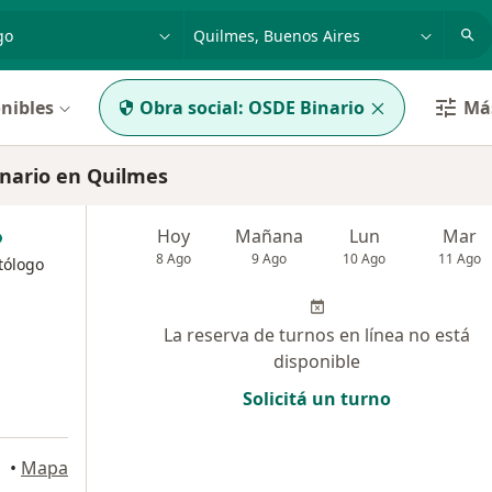
dad, enfermedad o nombre
p. ej. Buenos Aires
nibles
Obra social:
OSDE Binario
Más
nario en Quilmes
Hoy
Mañana
Lun
Mar
8 Ago
9 Ago
10 Ago
11 Ago
tólogo
La reserva de turnos en línea no está
disponible
Solicitá un turno
•
Mapa