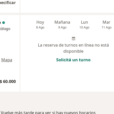
pecificar
o
Hoy
Mañana
Lun
Mar
8 Ago
9 Ago
10 Ago
11 Ago
tólogo
La reserva de turnos en línea no está
disponible
•
Mapa
Solicitá un turno
$ 60.000
 Vuelve más tarde para ver si hay nuevos horarios