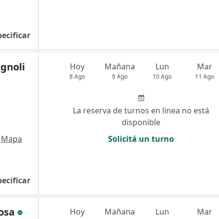
pecificar
ignoli
Hoy
Mañana
Lun
Mar
8 Ago
9 Ago
10 Ago
11 Ago
La reserva de turnos en línea no está
disponible
Mapa
Solicitá un turno
pecificar
osa
Hoy
Mañana
Lun
Mar