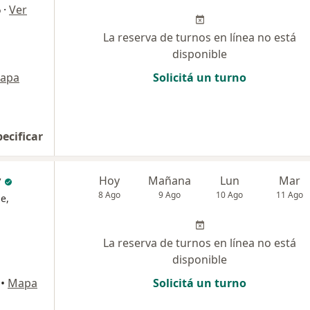
·
Ver
o
La reserva de turnos en línea no está
disponible
apa
Solicitá un turno
pecificar
y
Hoy
Mañana
Lun
Mar
8 Ago
9 Ago
10 Ago
11 Ago
e,
La reserva de turnos en línea no está
disponible
•
Mapa
Solicitá un turno