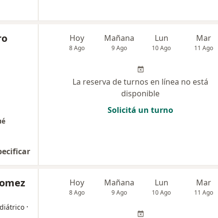
ro
Hoy
Mañana
Lun
Mar
8 Ago
9 Ago
10 Ago
11 Ago
La reserva de turnos en línea no está
disponible
Solicitá un turno
ué
pecificar
 Gomez
Hoy
Mañana
Lun
Mar
8 Ago
9 Ago
10 Ago
11 Ago
·
diátrico