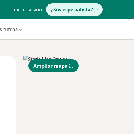
Iniciar sesión
¿Sos especialista?
 filtros
Mié
Jue
Vie
Ampliar mapa
12 Ago
13 Ago
14 Ago