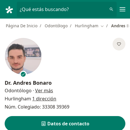
Men
¿Qué estás buscando?
Página De Inicio
Odontólogo
Hurlingham
Andres B
Cambiar de ci
Dr.
Andres Bonaro
sobre las especializaciones
Odontólogo
·
Ver más
Hurlingham
1 dirección
Núm. Colegiado: 33308 39369
Datos de contacto