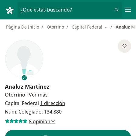
Men
¿Qué estás buscando?
Página De Inicio
Otorrino
Capital Federal
Analuz M
Cambiar de ci
Analuz Martinez
sobre las especializaciones
Otorrino
·
Ver más
Capital Federal
1 dirección
Núm. Colegiado: 134.880
8 opiniones