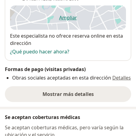
Ampliar
se abre en una nueva pestañ
Disponibilidad
Este especialista no ofrece reserva online en esta
dirección
¿Qué puedo hacer ahora?
Formas de pago (visitas privadas)
Obras sociales aceptadas en esta dirección
Detalles
Mostrar más detalles
sobre la dirección
Se aceptan coberturas médicas
Se aceptan coberturas médicas, pero varía según la
ubicación y el servicio.