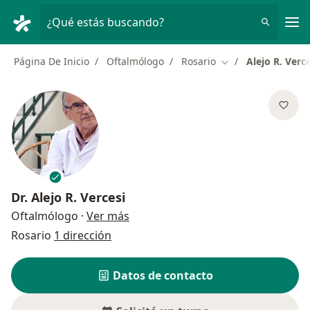
Men
¿Qué estás buscando?
Página De Inicio
Oftalmólogo
Rosario
Alejo R. Verce
Cambiar de ciudad
Dr.
Alejo R. Vercesi
sobre las especializaciones
Oftalmólogo
·
Ver más
Rosario
1 dirección
Datos de contacto