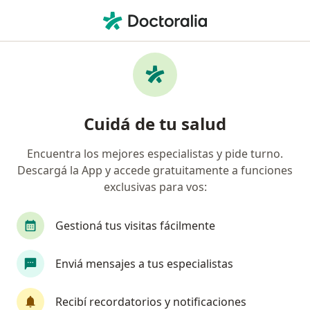
Men
Urólogo • Posadas, Misiones
Filtros
Obra social:
Medicus
Urólogos recomendados de Medicus en
Cuidá de tu salud
Posadas
Encuentra los mejores especialistas y pide turno.
Descargá la App y accede gratuitamente a funciones
exclusivas para vos:
Gestioná tus visitas fácilmente
Enviá mensajes a tus especialistas
Dr. Marcelo Federico Cabañas
·
Ver más
Urólogo
Recibí recordatorios y notificaciones
3 opiniones