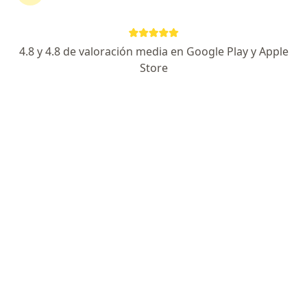
·
Ver más
Urólogo
35 opiniones
4.8 y 4.8 de valoración media en Google Play y Apple
Dirección
En línea
Store
Urologia en SAN MARTIN BS AS, General San Martín
•
Mapa
UROLOGIA SAN MARTIN GBA BS AS
Consultas sucesivas Urología
Precio sin especificar
Este especialista no ofrece reserva de turno en línea en esta dirección.
Solicitá un turno