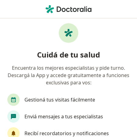
Men
Urólogo • General San Martín, Mendoza
Filtros
Obra social
Mapa
Urólogos en General San Martín
Cuidá de tu salud
Encuentra los mejores especialistas y pide turno.
¿Cuál es tu obra social?
Descargá la App y accede gratuitamente a funciones
exclusivas para vos:
Gestioná tus visitas fácilmente
Enviá mensajes a tus especialistas
Recibí recordatorios y notificaciones
Dr. Marcelo Ghione