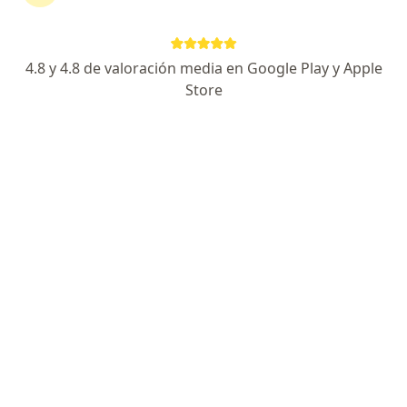
PASO DE LOS ANDES 1390, Mendoza Capital
•
Mapa
Cirugía Ambulatoria
4.8 y 4.8 de valoración media en Google Play y Apple
Acepta Federada Salud
Store
Primera consulta Ortopedia y Traumatología
desde $ 40.000
Este especialista no ofrece reserva de turno en línea en esta dirección.
Solicitá un turno
Cirugía Ambulatoria
Ortopedia y traumatología, Fisiatría y kinesiología,