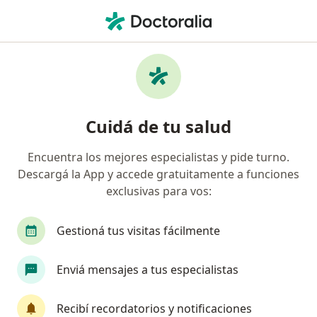
Men
Traumatólogo • Mendoza Capital, Mendoza
Filtros
Obra social:
Federada Salud
Traumatólogos recomendados de Federada
Cuidá de tu salud
Salud en Mendoza Capital
Encuentra los mejores especialistas y pide turno.
Descargá la App y accede gratuitamente a funciones
exclusivas para vos:
Gestioná tus visitas fácilmente
Enviá mensajes a tus especialistas
Dr. Alejandro Nicolas Avila
·
Ver más
Traumatólogo
Recibí recordatorios y notificaciones
94 opiniones