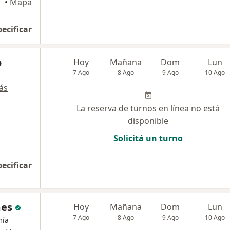
ora
•
Mapa
pecificar
o
Hoy
Mañana
Dom
Lun
7 Ago
8 Ago
9 Ago
10 Ago
ás
La reserva de turnos en línea no está
disponible
Solicitá un turno
pecificar
mes
Hoy
Mañana
Dom
Lun
7 Ago
8 Ago
9 Ago
10 Ago
mía