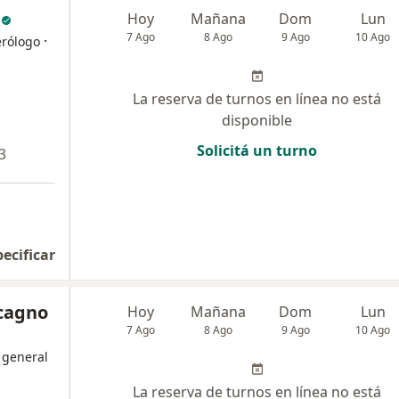
Hoy
Mañana
Dom
Lun
7 Ago
8 Ago
9 Ago
10 Ago
·
erólogo
La reserva de turnos en línea no está
disponible
Solicitá un turno
3
pecificar
lcagno
Hoy
Mañana
Dom
Lun
7 Ago
8 Ago
9 Ago
10 Ago
 general
La reserva de turnos en línea no está