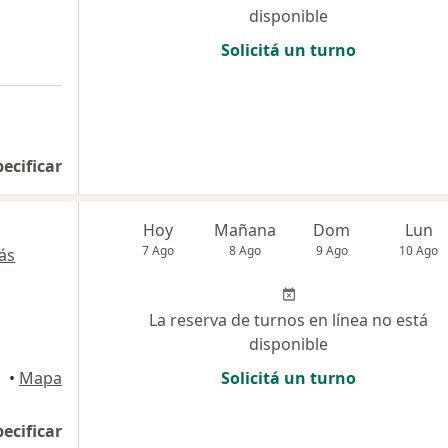
disponible
Solicitá un turno
pecificar
Hoy
Mañana
Dom
Lun
7 Ago
8 Ago
9 Ago
10 Ago
ás
La reserva de turnos en línea no está
disponible
•
Mapa
Solicitá un turno
pecificar