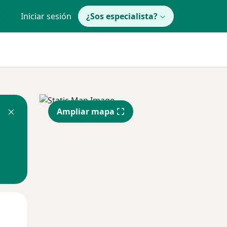
Iniciar sesión
¿Sos especialista?
Ampliar mapa
Mar
Mié
Jue
11 Ago
12 Ago
13 Ago