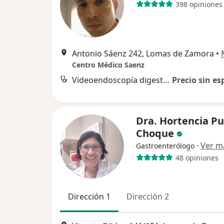
398 opiniones
Antonio Sáenz 242, Lomas de Zamora
•
Centro Médico Saenz
Videoendoscopía digestiva alta
Precio sin es
Dra. Hortencia P
Choque
·
Ver m
Gastroenterólogo
48 opiniones
Dirección 1
Dirección 2