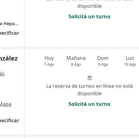
disponible
Solicitá un turno
Dr Fernando Cairo: Hepatologia- Elastografia Hepatica ( Fibroscan)
pecificar
nzález
Hoy
Mañana
Dom
Lun
7 Ago
8 Ago
9 Ago
10 Ago
ás
La reserva de turnos en línea no está
disponible
Mapa
Solicitá un turno
pecificar