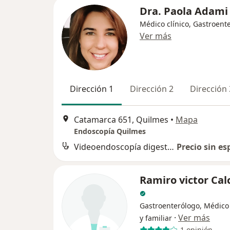
Dra. Paola Adami
Médico clínico, Gastroent
Ver más
Dirección 1
Dirección 2
Dirección 
Catamarca 651, Quilmes
•
Mapa
Endoscopía Quilmes
Videoendoscopía digestiva alta
Precio sin es
Ramiro victor Ca
Gastroenterólogo, Médico
·
Ver más
y familiar
1 opinión