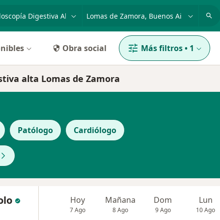
dad, enfermedad o nombre
p. ej. Buenos Aires
nibles
Obra social
Más filtros
•
1
estiva alta Lomas de Zamora
Patólogo
Cardiólogo
olo
Hoy
Mañana
Dom
Lun
7 Ago
8 Ago
9 Ago
10 Ago