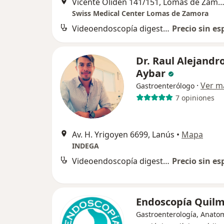
Vicente Oliden 141/151, Lomas de Zam
Swiss Medical Center Lomas de Zamora
Videoendoscopía digestiva alta
Precio sin es
Dr. Raul Alejandr
Aybar
·
Ver m
Gastroenterólogo
7 opiniones
Av. H. Yrigoyen 6699, Lanús
•
Mapa
INDEGA
Videoendoscopía digestiva alta
Precio sin es
Endoscopía Quil
Gastroenterología, Anato