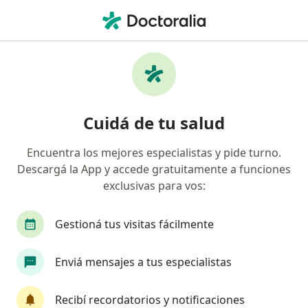
Men
Tratamiento De La Obesidad • San Nicolás de los Arroyos, Buenos Aires
Filtros
• 1
Obra social
Mapa
Especialistas en Tratamiento de la obesidad
Cuidá de tu salud
San Nicolás de los Arroyos
Encuentra los mejores especialistas y pide turno.
Descargá la App y accede gratuitamente a funciones
¿Qué especialidad estás buscando?
exclusivas para vos:
Nutricionista
Médico clínico
Endocrinólo
Gestioná tus visitas fácilmente
Enviá mensajes a tus especialistas
Recibí recordatorios y notificaciones