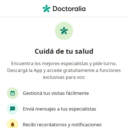
Men
Resonancia Magnética • Corrientes, Corrientes
Filtros
• 1
Obra social
Mapa
Especialistas en Resonancia Magnética
Cuidá de tu salud
Corrientes
Encuentra los mejores especialistas y pide turno.
Descargá la App y accede gratuitamente a funciones
¿Qué especialidad estás buscando?
exclusivas para vos:
Traumatólogo
Gestioná tus visitas fácilmente
Enviá mensajes a tus especialistas
Recibí recordatorios y notificaciones