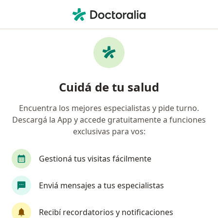
Men
Primera Consulta Neurología • Bahía Blanca, Buenos Aires
Filtros
• 1
Obra social
Mapa
Especialistas en Primera consulta
Cuidá de tu salud
Neurología Bahía Blanca
Encuentra los mejores especialistas y pide turno.
Descargá la App y accede gratuitamente a funciones
¿Qué especialidad estás buscando?
exclusivas para vos:
Neurólogo
Neurofisiólogo
Cardiólogo
Gestioná tus visitas fácilmente
Enviá mensajes a tus especialistas
Recibí recordatorios y notificaciones