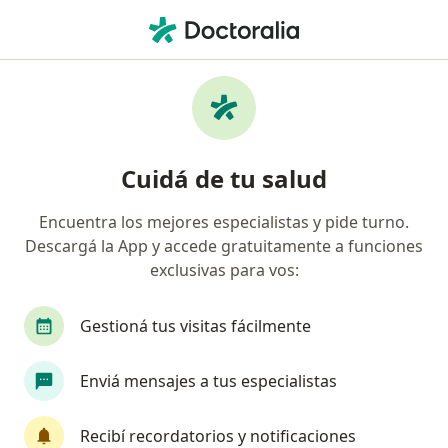
Men
Atención Del Desarrollo Infantil Temprano • Corrientes, Corrientes
Filtros
• 1
Obra social
Mapa
Especialistas en Atención del Desarrollo
Cuidá de tu salud
Infantil Temprano Corrientes
Encuentra los mejores especialistas y pide turno.
Descargá la App y accede gratuitamente a funciones
¿Qué especialidad estás buscando?
exclusivas para vos:
Pediatra
Médico general y familiar
Gestioná tus visitas fácilmente
Enviá mensajes a tus especialistas
Recibí recordatorios y notificaciones