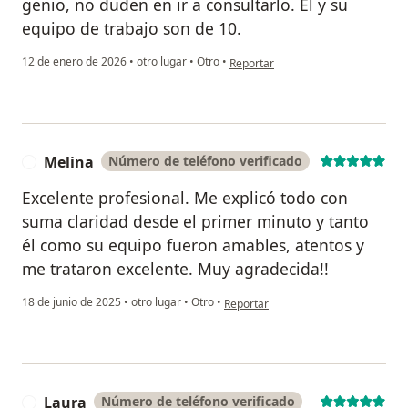
genio, no duden en ir a consultarlo. El y su
equipo de trabajo son de 10.
en opinión del usuario María Laura
12 de enero de 2026
•
otro lugar
•
Otro
•
Reportar
Melina
Número de teléfono verificado
M
Excelente profesional. Me explicó todo con
suma claridad desde el primer minuto y tanto
él como su equipo fueron amables, atentos y
me trataron excelente. Muy agradecida!!
en opinión del usuario Melina
18 de junio de 2025
•
otro lugar
•
Otro
•
Reportar
Laura
Número de teléfono verificado
L