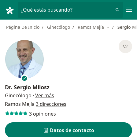
Men
¿Qué estás buscando?
Página De Inicio
Ginecólogo
Ramos Mejía
Sergio Mi
Cambiar de ci
Dr.
Sergio Milosz
sobre las especializaciones
Ginecólogo
·
Ver más
Ramos Mejía
3 direcciones
3 opiniones
Datos de contacto