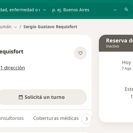
dad, enfermedad o nombre
p. ej. Buenos Aires
cumán
Sergio Gustavo Requisfort
Cambiar de ciudad
Reserva de
Inactivo
equisfort
e las especializaciones
Hoy
n
1 dirección
7 Ago
Est
Solicitá un turno
nsultorios
Coberturas médicas
Opiniones (4)