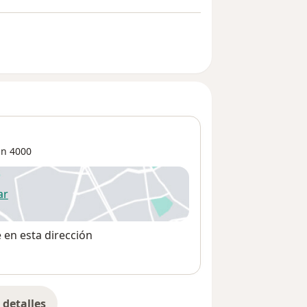
án
4000
ar
 abre en una nueva pestaña
e en esta dirección
detalles