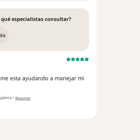
 qué especialistas consultar?
No
, me esta ayudando a manejar mi
en opinión del usuario Cuenta eliminada
 pánico
•
Reportar