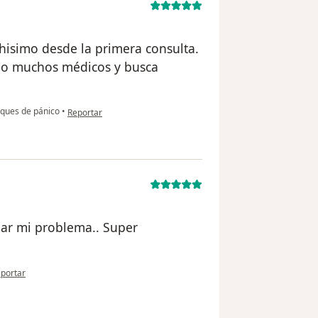
simo desde la primera consulta.
omo muchos médicos y busca
en opinión del usuario usuario
ques de pánico
•
Reportar
ar mi problema.. Super
 opinión del usuario Cuenta eliminada
portar