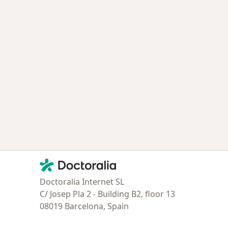
Contacto
Doctoralia - Página de inicio
Doctoralia Internet SL
C/ Josep Pla 2 - Building B2, floor 13
08019 Barcelona, Spain