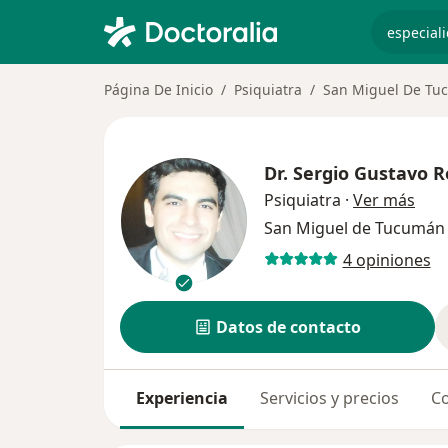
especiali
Página De Inicio
Psiquiatra
San Miguel De Tu
Dr.
Sergio Gustavo R
sobr
Psiquiatra
·
Ver más
San Miguel de Tucumá
4 opiniones
Datos de contacto
Experiencia
Servicios y precios
Co