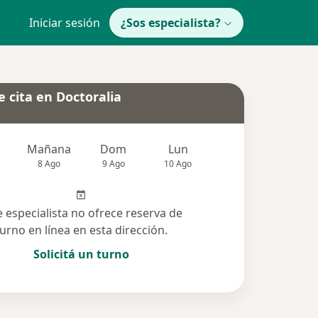
Iniciar sesión
¿Sos especialista?
 cita en Doctoralia
Mañana
Dom
Lun
Mar
Mié
8 Ago
9 Ago
10 Ago
11 Ago
12 Ag
e especialista no ofrece reserva de
turno en línea en esta dirección.
Solicitá un turno