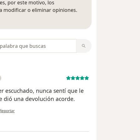
s, por este motivo, los
 modificar o eliminar opiniones.
 opiniones
opiniones
r escuchado, nunca sentí que le
me dió una devolución acorde.
en opinión del usuario Matias
Reportar