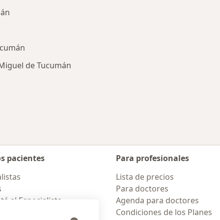
mán
Tucumán
 Miguel de Tucumán
des más tratadas
os pacientes
Para profesionales
listas
Lista de precios
s
Para doctores
á al Especialista
Agenda para doctores
amentos
Condiciones de los Planes