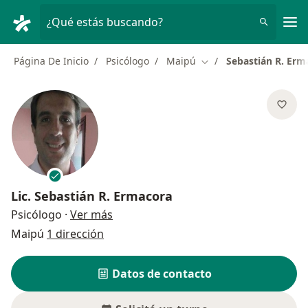
Men
¿Qué estás buscando?
Página De Inicio
Psicólogo
Maipú
Sebastián R. Erm
Cambiar de ciudad
Lic.
Sebastián R. Ermacora
sobre las especializaciones
Psicólogo
·
Ver más
Maipú
1 dirección
Datos de contacto