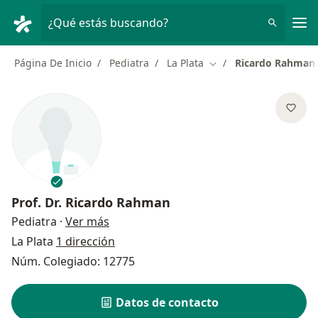
Men
¿Qué estás buscando?
Página De Inicio
Pediatra
La Plata
Ricardo Rahman
Cambiar de ciudad
Prof. Dr.
Ricardo Rahman
sobre las especializaciones
Pediatra
·
Ver más
La Plata
1 dirección
Núm. Colegiado: 12775
Datos de contacto