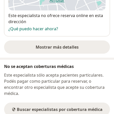
Ampliar
se abre en una nueva pestañ
Disponibilidad
Este especialista no ofrece reserva online en esta
dirección
¿Qué puedo hacer ahora?
Mostrar más detalles
sobre la dirección
No se aceptan coberturas médicas
Este especialista sólo acepta pacientes particulares.
Podés pagar como particular para reservar, o
encontrar otro especialista que acepte su cobertura
médica.
Buscar especialistas por cobertura médica