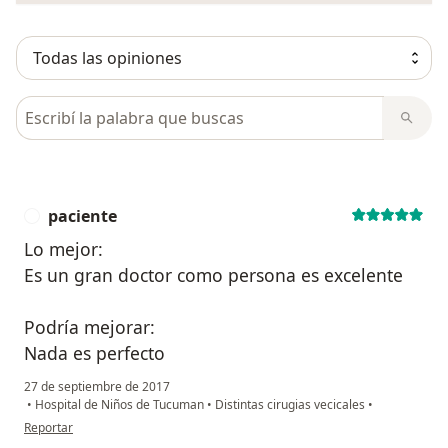
Busca en opiniones
paciente
P
Lo mejor:
Es un gran doctor como persona es excelente
Podría mejorar:
Nada es perfecto
27 de septiembre de 2017
•
Hospital de Niños de Tucuman
•
Distintas cirugias vecicales
•
en opinión del usuario paciente
Reportar