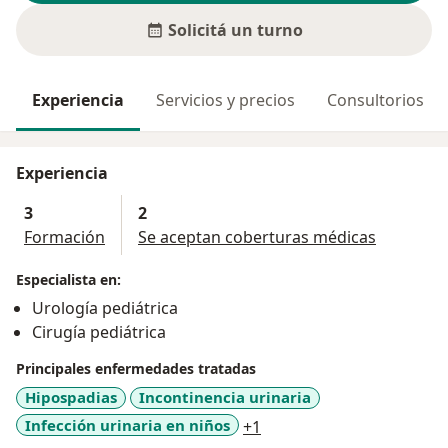
Solicitá un turno
Experiencia
Servicios y precios
Consultorios
Experiencia
3
2
Formación
Se aceptan coberturas médicas
Especialista en:
Urología pediátrica
Cirugía pediátrica
Principales enfermedades tratadas
Hipospadias
Incontinencia urinaria
a11y_sr_more_diseases
Infección urinaria en niños
+1