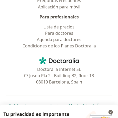
Preguntas Frecuentes
Aplicación para móvil
Para profesionales
Lista de precios
Para doctores
Agenda para doctores
Condiciones de los Planes Doctoralia
Contacto
Doctoralia - Página de inicio
Doctoralia Internet SL
C/ Josep Pla 2 - Building B2, floor 13
08019 Barcelona, Spain
se abre en una nueva pestaña
se abre en una nueva pestaña
se abre en una nueva pestaña
se abre en una nueva pes
se abre en 
se a
Polska
,
Türkiye
,
España
,
Italia
,
Deutschland
,
Česko
,
se abre en una nueva pestaña
se abre en una nueva pestaña
se abre en una nueva pestaña
se abre en una nueva p
se abre en 
se abr
Portugal
,
México
,
Chile
,
Brasil
,
Argentina
,
Perú
,
Tu privacidad es importante
se abre en una nueva pe