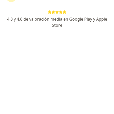
Andrés Pazos 815, Paraná
•
Mapa
CETEP
Acepta OSDE Binario
4.8 y 4.8 de valoración media en Google Play y Apple
Doppler
desde $ 3.500
Store
Este especialista no ofrece reserva de turno en línea en esta dirección.
Solicitá un turno
Dra. Rina A. Amuchástegui
·
Ver más
Radiólogo, Ginecólogo