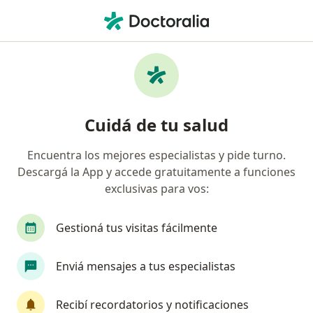
Men
Radiólogo • Paraná, Entre Ríos
Filtros
Obra social:
OSDE Binario
Radiólogos recomendados de OSDE Binario
Cuidá de tu salud
en Paraná
Encuentra los mejores especialistas y pide turno.
Descargá la App y accede gratuitamente a funciones
exclusivas para vos:
Gestioná tus visitas fácilmente
Enviá mensajes a tus especialistas
Dra. Raquel N. Gyoker
·
Ver más
Radiólogo
Recibí recordatorios y notificaciones