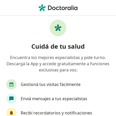
Men
Psiquiatra • Bahía Blanca, Buenos Aires
Filtros
Obra social:
OSDE Binario
Psiquiatras recomendados de OSDE Binario
Cuidá de tu salud
en Bahía Blanca
Encuentra los mejores especialistas y pide turno.
Descargá la App y accede gratuitamente a funciones
exclusivas para vos:
Gestioná tus visitas fácilmente
Enviá mensajes a tus especialistas
Saul Abel Grinstein
Psiquiatra
Recibí recordatorios y notificaciones