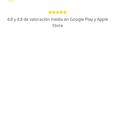
Viamonte 107, Bahía Blanca
•
Mapa
Consultorio privado
Acepta OSDE Binario
4.8 y 4.8 de valoración media en Google Play y Apple
Primera sesión Psiquiatría
Precio sin especificar
Store
Este especialista no ofrece reserva de turno en línea en esta dirección.
Solicitá un turno
Beatríz Irene Cerio
Psiquiatra