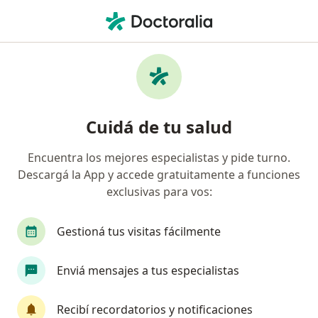
Men
Psicólogo • Banfield, Buenos Aires
Filtros
Obra social:
SADAIC
Psicólogos recomendados de SADAIC en
Cuidá de tu salud
Banfield
Encuentra los mejores especialistas y pide turno.
Descargá la App y accede gratuitamente a funciones
exclusivas para vos:
Gestioná tus visitas fácilmente
Enviá mensajes a tus especialistas
Lic. Lena Reingold
·
Ver más
Psicólogo
Recibí recordatorios y notificaciones
52 opiniones