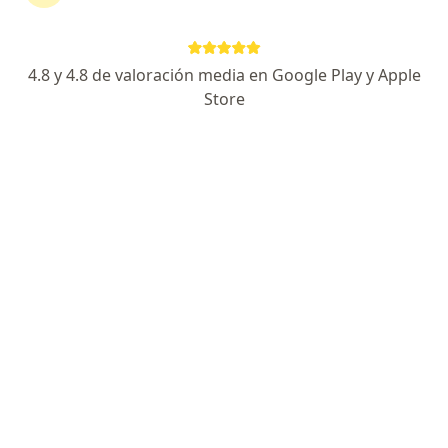
amarillo y sigo con picazón, hasta la
vulva.…
4.8 y 4.8 de valoración media en Google Play y Apple
Store
RESPUESTA DEL PROFESIONAL:
Es probable que sean hongos
Hola! Hace tres meses hice cambio de diva total a divina. En
los dos meses tomándola no tuve acné, s
Hola! Hace tres meses hice cambio de
diva total a divina. En los dos meses
tomándola no tuve acné, si me ha
salido un grano en la frente y se curó
rápido. Me las han cambiado debido al
sangrado intermenstrual y migrañas y