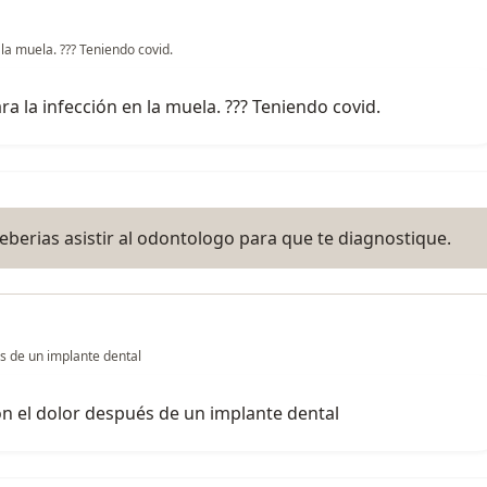
a muela. ??? Teniendo covid.
 la infección en la muela. ??? Teniendo covid.
eberias asistir al odontologo para que te diagnostique.
s de un implante dental
on el dolor después de un implante dental