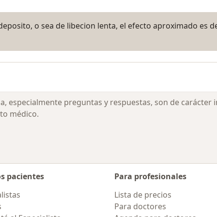
eposito, o sea de libecion lenta, el efecto aproximado es d
ia, especialmente preguntas y respuestas, son de carácter 
to médico.
os pacientes
Para profesionales
listas
Lista de precios
s
Para doctores