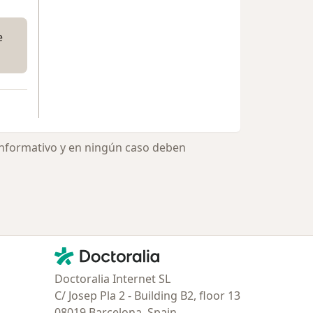
e
informativo y en ningún caso deben
Contacto
Doctoralia - Página de inicio
Doctoralia Internet SL
C/ Josep Pla 2 - Building B2, floor 13
08019 Barcelona, Spain